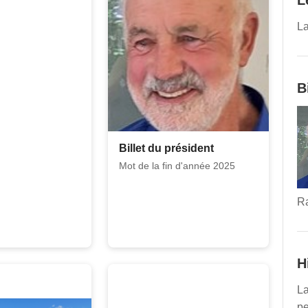
L
La
B
Billet du président
Mot de la fin d'année 2025
R
H
La
pe