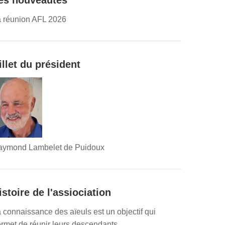
es nouveautés
 réunion AFL 2026
illet du président
aymond Lambelet de Puidoux
istoire de l'assiociation
 connaissance des aïeuls est un objectif qui
rmet de réunir leurs descendants