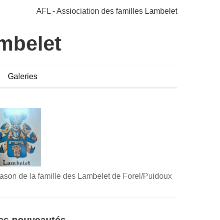
AFL - Assiociation des familles Lambelet
ambelet
Galeries
ason de la famille des Lambelet de Forel/Puidoux