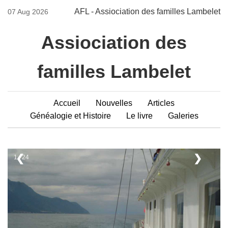
AFL - Assiociation des familles Lambelet
07 Aug 2026
Assiociation des
familles Lambelet
Accueil
Nouvelles
Articles
Généalogie et Histoire
Le livre
Galeries
❮
❯
1 / 24