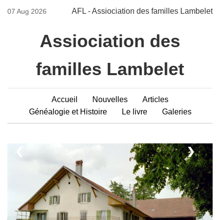
AFL - Assiociation des familles Lambelet
07 Aug 2026
Assiociation des
familles Lambelet
Accueil
Nouvelles
Articles
Généalogie et Histoire
Le livre
Galeries
❮
❯
1 / 23