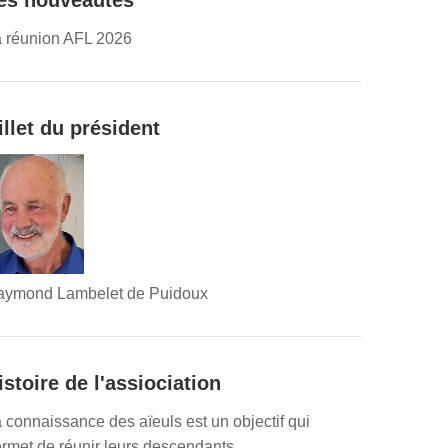
es nouveautés
 réunion AFL 2026
illet du président
aymond Lambelet de Puidoux
istoire de l'assiociation
 connaissance des aïeuls est un objectif qui
rmet de réunir leurs descendants