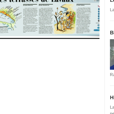
L
La
B
R
H
La
pe