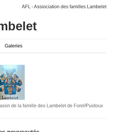
AFL - Assiociation des familles Lambelet
ambelet
Galeries
ason de la famille des Lambelet de Forel/Puidoux