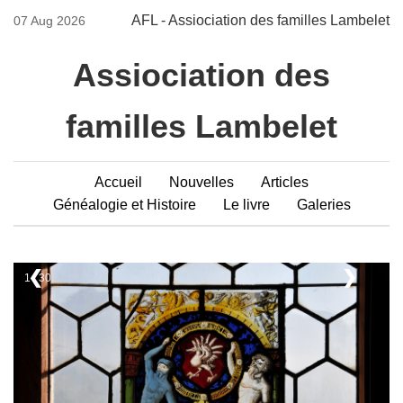
AFL - Assiociation des familles Lambelet
07 Aug 2026
Assiociation des
familles Lambelet
Accueil
Nouvelles
Articles
Généalogie et Histoire
Le livre
Galeries
❮
❯
1 / 30