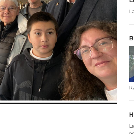
L
La
B
R
H
La
pe