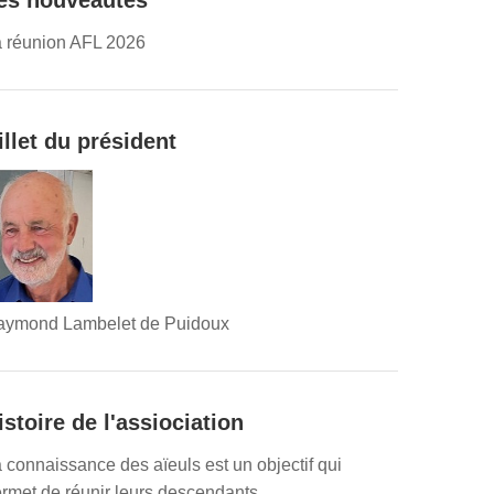
es nouveautés
 réunion AFL 2026
illet du président
aymond Lambelet de Puidoux
istoire de l'assiociation
 connaissance des aïeuls est un objectif qui
rmet de réunir leurs descendants