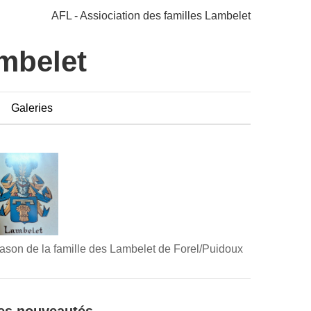
AFL - Assiociation des familles Lambelet
ambelet
Galeries
ason de la famille des Lambelet de Forel/Puidoux