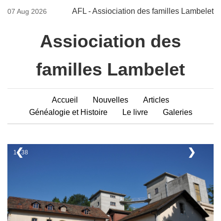
AFL - Assiociation des familles Lambelet
07 Aug 2026
Assiociation des
familles Lambelet
Accueil
Nouvelles
Articles
Généalogie et Histoire
Le livre
Galeries
❮
❯
1 / 38